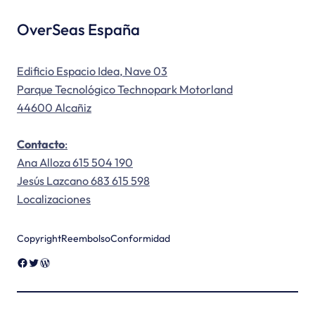
OverSeas España
Edificio Espacio Idea, Nave 03
Parque Tecnológico Technopark Motorland
44600 Alcañiz
Contacto
:
Ana Alloza 615 504 190
Jesús Lazcano 683 615 598
Localizaciones
Copyright
Reembolso
Conformidad
Facebook
Twitter
WordPress